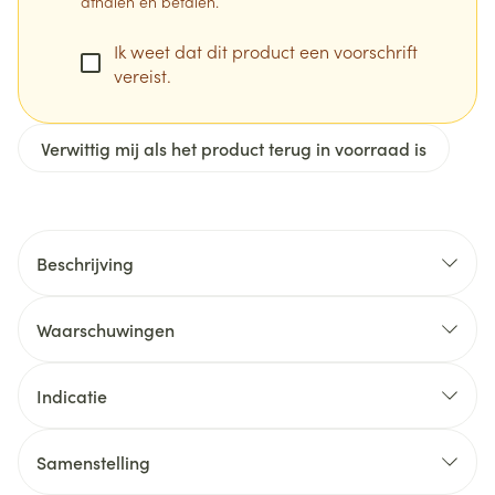
afhalen en betalen.
Ik weet dat dit product een voorschrift
vereist.
Verwittig mij als het product terug in voorraad is
Beschrijving
Waarschuwingen
Misbruik en verslaving
bij kinderen en jongeren tussen 6 en 18 jaar die
Indicatie
voorheen een behandeling met methylfenidaat
kregen, waarmee hun ADHD onvoldoende
behandeld werd. Wordt uw klacht na één maand
Samenstelling
behandeling niet minder, of wordt hij zelfs erger?