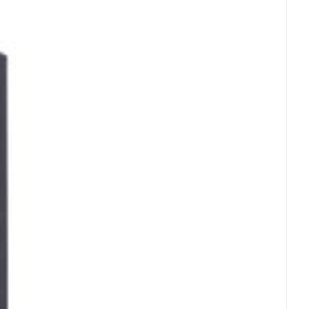
rende
Parfums en
geurproducten
CBD