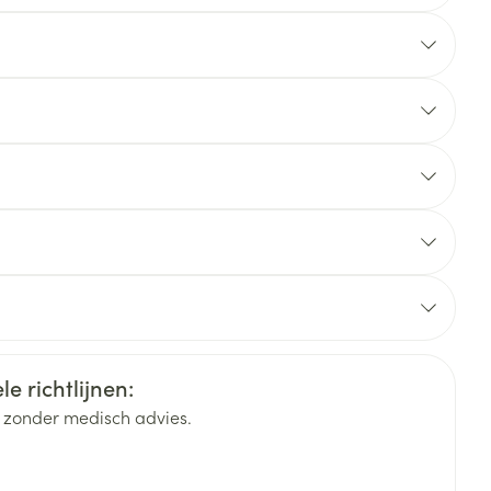
rende
Parfums en
geurproducten
elgium
e richtlijnen:
CBD
k zonder medisch advies.