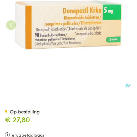
Donepezil Krka 5mg Filmomh 
Op bestelling
€ 27,80
Terugbetaalbaar