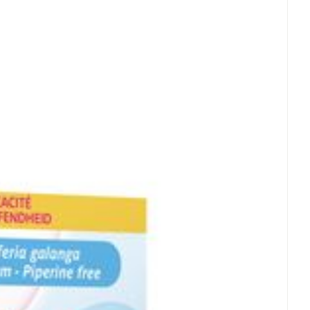
rende
Parfums en
 25°C)
geurproducten
CBD