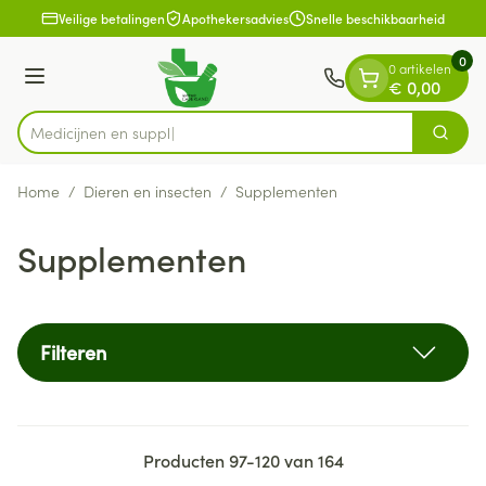
Dia 1 van 1
Ga naar de inhoud
Veilige betalingen
Apothekersadvies
Snelle beschikbaarheid
0
0 artikelen
Menu
€ 0,00
Zoek
Product, merk, categorie...
Home
/
Dieren en insecten
/
Supplementen
Supplementen
Filteren
Producten
97
-
120
van
164