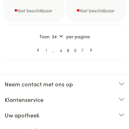
Niet beschikbaar
Niet beschikbaar
Toon
per pagina
Pagina's
U lees momenteel pagina
Pagina
Pagina
Pagina
Pagina
1
...
4
5
6
7
Neem contact met ons op
Klantenservice
Uw apotheek