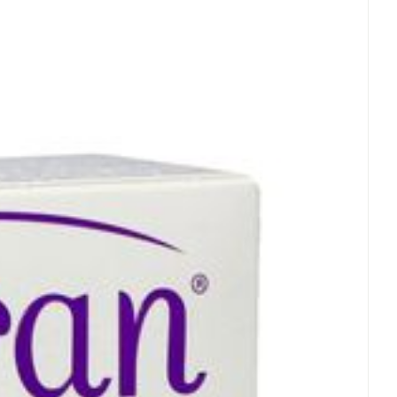
 25°C)
rende
Parfums en
geurproducten
CBD