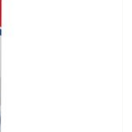
rende
Parfums en
geurproducten
CBD