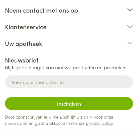
voorkomen), bijvoorbeeld een verandering in de
kleur van de urine of in de geproduceerde
Neem contact met ons op
hoeveelheid urine, en gezwollen ledematen of een
plotse pijn in de zij (veroorzaakt door een niersteen)
Klantenservice
(komen voor bij een niet bekend aantal patiënten
(de frequentie is niet bekend)).
Uw apotheek
Nieuwsbrief
Blijf op de hoogte van nieuwe producten en promoties
E-mail adres
Inschrijven
Door op inschrijven te klikken, schrijft u zich in voor onze
nieuwsbrief en gaat u akkoord met onze
privacy policy
.