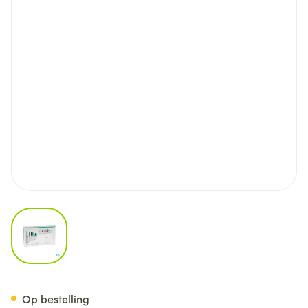
View larger image
Colitofalk Lavement 7x2g/60
Op bestelling