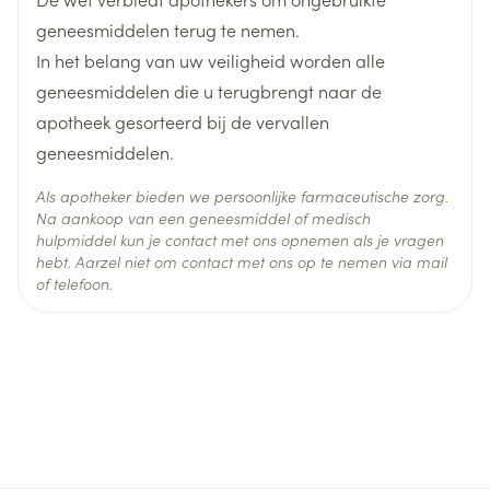
Actieve
citalopram hydrobromide
Ingrediënten
geneesmiddelen terug te nemen.
In het belang van uw veiligheid worden alle
Behoud
Kamertemperatuur (15°C - 25°C)
geneesmiddelen die u terugbrengt naar de
apotheek gesorteerd bij de vervallen
geneesmiddelen.
Als apotheker bieden we persoonlijke farmaceutische zorg.
Na aankoop van een geneesmiddel of medisch
hulpmiddel kun je contact met ons opnemen als je vragen
hebt. Aarzel niet om contact met ons op te nemen via mail
of telefoon.