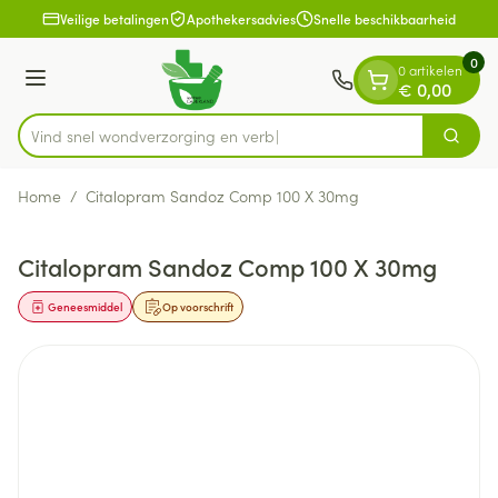
Dia 1 van 1
Ga naar de inhoud
Veilige betalingen
Apothekersadvies
Snelle beschikbaarheid
0
0 artikelen
Menu
€ 0,00
Vind snel wondverzorgi
Zoek
Product, merk, categorie...
Home
/
Citalopram Sandoz Comp 100 X 30mg
Citalopram Sandoz Comp 100 X 30mg
Geneesmiddel
Op voorschrift