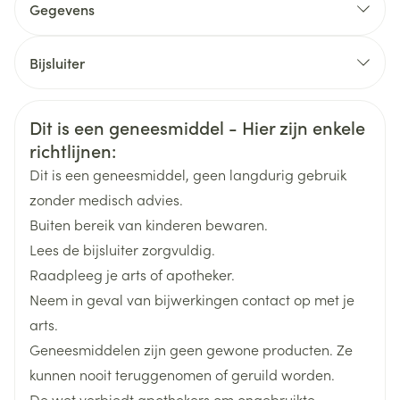
Gegevens
Indien nodig, dosisverhoging tot 40 mg/dag
CNK
2220705
Bijsluiter
Eenmaal daags, 's morgens of 's avonds
Tijdens of buiten de maaltijden, met vloeistof
Organisaties
Nederlands
Sandoz
Duits
Frans
Veiligheidsinformatie
Dit is een geneesmiddel - Hier zijn enkele
Merken
Sandoz
richtlijnen:
Dit is een geneesmiddel, geen langdurig gebruik
Breedte
63 mm
zonder medisch advies.
Buiten bereik van kinderen bewaren.
Lengte
105 mm
Lees de bijsluiter zorgvuldig.
Raadpleeg je arts of apotheker.
Diepte
45 mm
Neem in geval van bijwerkingen contact op met je
arts.
Hoeveelheid
100
Geneesmiddelen zijn geen gewone producten. Ze
Verpakking
kunnen nooit teruggenomen of geruild worden.
De wet verbiedt apothekers om ongebruikte