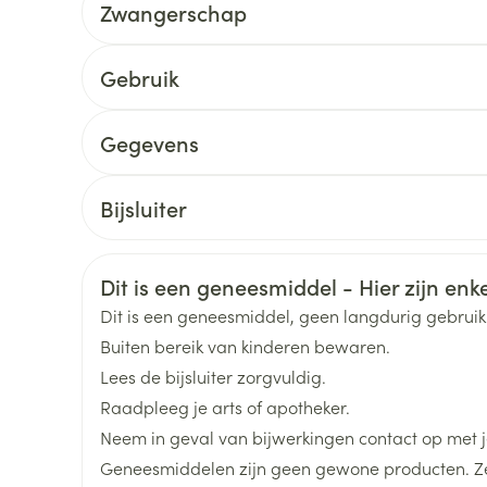
Zwangerschap
Toon meer
delen
Haar
Gebruik
ging
Supplementen
Insectenwe
Mondmaskers
middelen
Startdosering: 20 mg/dag
ssen
Gegevens
Indien nodig, dosisverhoging tot 40 mg/dag
 -
CNK
2220697
id
Bijsluiter
Eenmaal daags, 's morgens of 's avonds
Nederlands
Duits
Frans
Tijdens of buiten de maaltijden, met vloeistof
Organisaties
Sandoz
d
Veiligheidsinformatie
Dit is een geneesmiddel - Hier zijn enkel
Merken
Sandoz
Dit is een geneesmiddel, geen langdurig gebrui
Buiten bereik van kinderen bewaren.
Breedte
45 mm
Lees de bijsluiter zorgvuldig.
Zelfbruiner
Scheren
Raadpleeg je arts of apotheker.
Lengte
107 mm
Neem in geval van bijwerkingen contact op met je
Geneesmiddelen zijn geen gewone producten. Ze
Diepte
60 mm