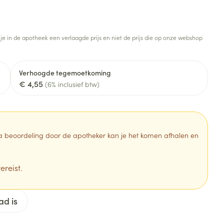
Botten, spieren en
Toon meer
gewrichten
armtetherapie
ogels
Fytotherapie
Wondzorg
Toon meer
 je in de apotheek een verlaagde prijs en niet de prijs die op onze webshop
Diagnosetesten en
stress
Vlooien en teken
meetapparatuur
Oren
Mond en keel
Verhoogde tegemoetkoming
€ 4,55
Alcoholtest
(6% inclusief btw)
g
Oordopjes
Zuigtabletten
herapie -
Mond, muil of snavel
Bloeddrukmeter
ls
en -druppels
Oorreiniging
Spray - oplossing
Cholesteroltest
zen
Oordruppels
Hartslagmeter
 Na beoordeling door de apotheker kan je het komen afhalen en
ulpmiddelen
Toon meer
ereist.
erming
Hygiëne
Ergonomie
ad is
ning en -
Aambeien
s
Bad en douche
Ademhaling en zuurstof