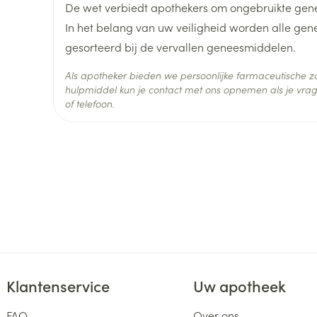
De wet verbiedt apothekers om ongebruikte gen
In het belang van uw veiligheid worden alle ge
Hoeveelheid
100
gesorteerd bij de vervallen geneesmiddelen.
Verpakking
Als apotheker bieden we persoonlijke farmaceutische
Actieve
hulpmiddel kun je contact met ons opnemen als je vrag
citalopram hydrobromide
Ingrediënten
of telefoon.
Behoud
Kamertemperatuur (15°C -
Klantenservice
Uw apotheek
FAQ
Over ons