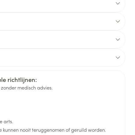
rende
Parfums en
geurproducten
e richtlijnen:
k zonder medisch advies.
CBD
 arts.
 kunnen nooit teruggenomen of geruild worden.