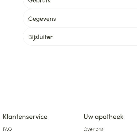
delen
Haar
ging
Supplementen
Insectenwe
Gegevens
Mondmaskers
middelen
ssen
 -
Bijsluiter
id
d
Zelfbruiner
Scheren
Klantenservice
Uw apotheek
FAQ
Over ons