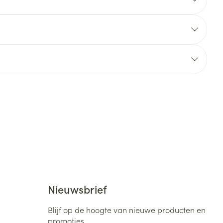
rende
Parfums en
geurproducten
CBD
Nieuwsbrief
Blijf op de hoogte van nieuwe producten en
promoties