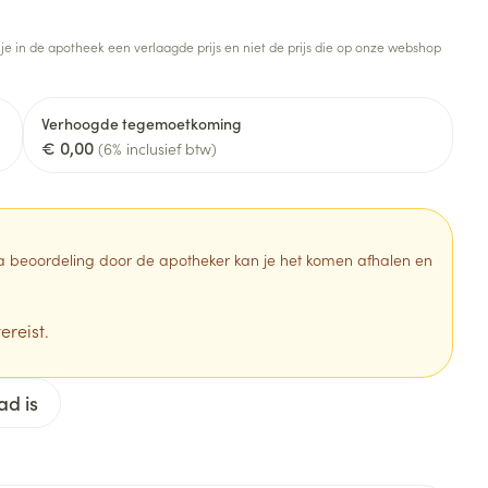
Toon meer
 je in de apotheek een verlaagde prijs en niet de prijs die op onze webshop
Diagnosetesten en
stress
Vlooien en teken
meetapparatuur
Oren
Mond en keel
Verhoogde tegemoetkoming
Alcoholtest
g
Oordopjes
Zuigtabletten
€ 0,00
(6% inclusief btw)
herapie -
Mond, muil of snavel
Bloeddrukmeter
ls
en -druppels
Oorreiniging
Spray - oplossing
Cholesteroltest
zen
Oordruppels
Hartslagmeter
ulpmiddelen
 Na beoordeling door de apotheker kan je het komen afhalen en
Toon meer
ereist.
erming
Hygiëne
Ergonomie
ad is
ning en -
Aambeien
s
Bad en douche
Ademhaling en zuurstof
je
Badkamer