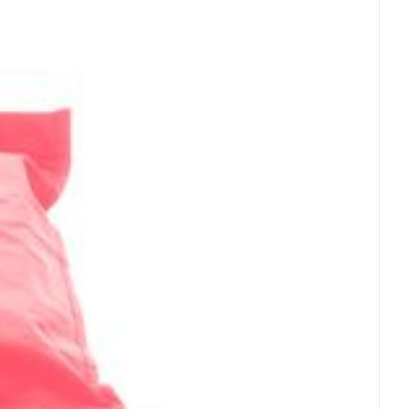
rende
Parfums en
geurproducten
CBD