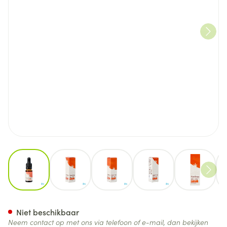
View larger image
View larger image
View larger image
View larger image
View lar
Candrop 5% Cbg + 5% Cbd 10
Niet beschikbaar
Neem contact op met ons via telefoon of e-mail, dan bekijken