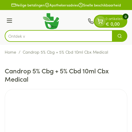
Dia 1 van 1
Ga naar de inhoud
Veilige betalingen
Apothekersadvies
Snelle beschikbaarheid
0
0 artikelen
Menu
€ 0,00
Ontdek vitam
Zoek
Product, merk, categorie...
Home
/
Candrop 5% Cbg + 5% Cbd 10ml Cbx Medical
Candrop 5% Cbg + 5% Cbd 10ml Cbx
Medical