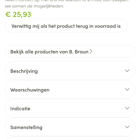
we samen de mogelijkheden.
€ 25,93
Verwittig mij als het product terug in voorraad is
Bekijk alle producten van B. Braun
Beschrijving
Waarschuwingen
WANNEER MAG U CALCIUM GLUCONATE 10% B.
BRAUN NIET GEBRUIKEN OF MOET U ER EXTRA
Indicatie
VOORZICHTIG MEE ZIJN? Wanneer mag u Calcium
Gluconate 10% B. Braun niet gebruiken?  U bent
Samenstelling
allergisch voor één van de stoffen in dit