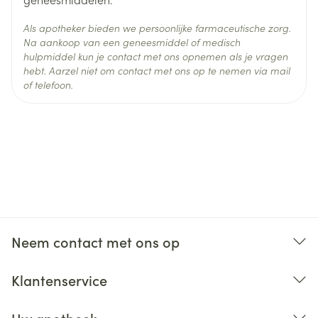
gluteale streek - bij obese patiënten een langere
naald gebruiken om de injectie veilig in de spier toe
Als apotheker bieden we persoonlijke farmaceutische zorg.
Na aankoop van een geneesmiddel of medisch
te dienen - alleen als de intraveneuze injectie niet
hulpmiddel kun je contact met ons opnemen als je vragen
mogelijk is - telkens een andere injectieplaats
hebt. Aarzel niet om contact met ons op te nemen via mail
of telefoon.
kiezen.
Kinderen
Traag intraveneuze injectie (max. 50 mg per
minuut).
Intraveneus infuus: na verdunning in een verhouding
1:10 met 0,9 % natriumchloride of 5 % glucose.
Neem contact met ons op
Klantenservice