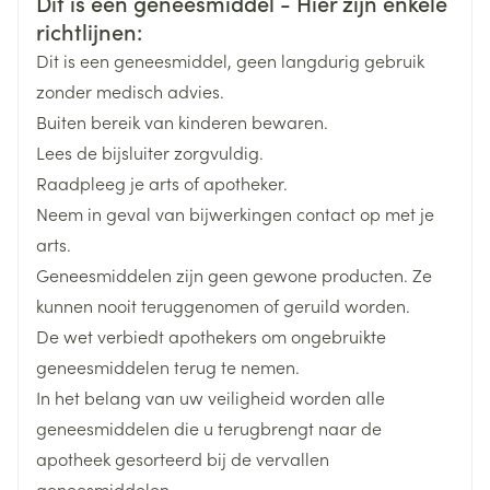
Veiligheidsinformatie
Dit is een geneesmiddel - Hier zijn enkele
antibioticum ceftriaxon mag niet worden gebruikt
Merken
B. Braun
Kinderen tot 12 jaar
richtlijnen:
bij vroeggeborenen en pasgeborenen (≤ 28 dagen
Startdosering van 4 tot 12 jaar: 0,2 tot 0,5 ml/kg
Dit is een geneesmiddel, geen langdurig gebruik
oud) als ze met calciumhoudende producten
Breedte
90 mm
lichaamsgewicht (5 tot 10 ml)
zonder medisch advies.
worden behandeld (of naar verwachting zullen
Startdosering tot 3 jaar: 0,4 à 1 ml/kg
Buiten bereik van kinderen bewaren.
worden behandeld) die in een ader worden
Lengte
95 mm
lichaamsgewicht (2 tot 5 ml)
Lees de bijsluiter zorgvuldig.
toegediend. Wanneer moet u extra voorzichtig zijn
Ernstige hypocalciëmie (b.v. cardiale symptomen):
Raadpleeg je arts of apotheker.
met Calcium Gluconate 10% B. Braun?
Diepte
85 mm
tot 2 ml lichaamsgewicht als startdosering
Neem in geval van bijwerkingen contact op met je
Deze dosis zo nodig herhalen, volgens de klinische
arts.
Hoeveelheid
toestand
20
Geneesmiddelen zijn geen gewone producten. Ze
Verpakking
Verdere dosissen moeten aangepast worden op
kunnen nooit teruggenomen of geruild worden.
basis van de werkelijke plasmaconcentratie van
De wet verbiedt apothekers om ongebruikte
Behoud
Kamertemperatuur (15°C - 25°C)
calcium
geneesmiddelen terug te nemen.
Toedieningswijze
In het belang van uw veiligheid worden alle
Volwassenen
geneesmiddelen die u terugbrengt naar de
Traag intraveneuze injectie (max. 50 mg per minuut)
apotheek gesorteerd bij de vervallen
Diep intramusculaire injectie: bij voorkeur in de
geneesmiddelen.