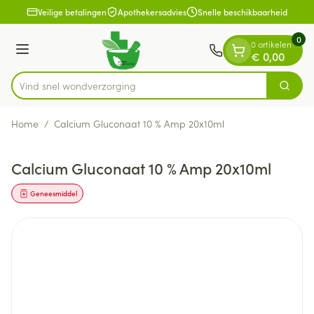
Dia 1 van 1
Ga naar de inhoud
Veilige betalingen
Apothekersadvies
Snelle beschikbaarheid
0
0 artikelen
Menu
€ 0,00
Vind snel wondv
Zoek
Product, merk, categorie...
Home
/
Calcium Gluconaat 10 % Amp 20x10ml
Calcium Gluconaat 10 % Amp 20x10ml
Geneesmiddel