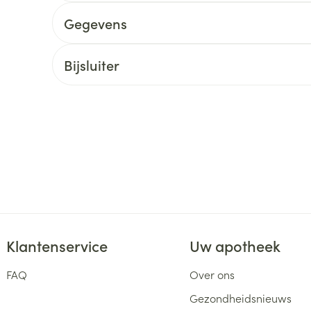
delen
Haar
Gegevens
ging
Supplementen
Insectenwe
Mondmaskers
middelen
ssen
Bijsluiter
 -
id
d
Zelfbruiner
Scheren
Klantenservice
Uw apotheek
FAQ
Over ons
Gezondheidsnieuws