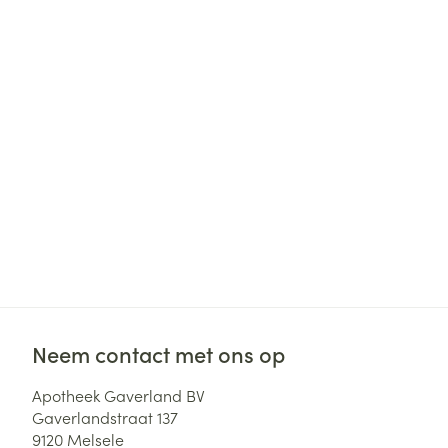
Diergeneesmid
Gezichtsverzor
Pillendozen en
accessoires
Pigmentstoorni
Gevoelige huid
geïrriteerde hu
Doffe huid
Gemengde hui
Toon meer
Snurken
Neem contact met ons op
Apotheek Gaverland BV
Gaverlandstraat 137
9120
Melsele