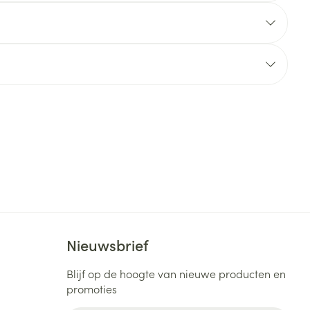
rende
Parfums en
geurproducten
CBD
Nieuwsbrief
Blijf op de hoogte van nieuwe producten en
promoties