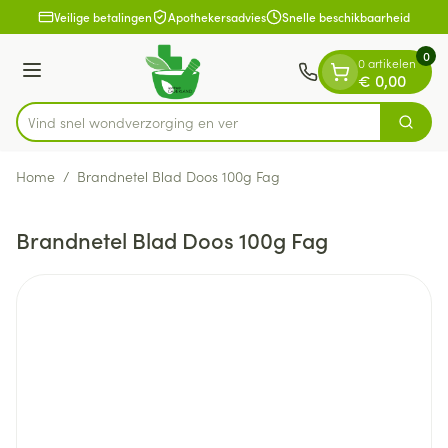
Dia 1 van 1
Ga naar de inhoud
Veilige betalingen
Apothekersadvies
Snelle beschikbaarheid
0
0 artikelen
Menu
€ 0,00
Vind snel wondverzorgin
Zoek
Product, merk, categorie...
Home
/
Brandnetel Blad Doos 100g Fag
Brandnetel Blad Doos 100g Fag