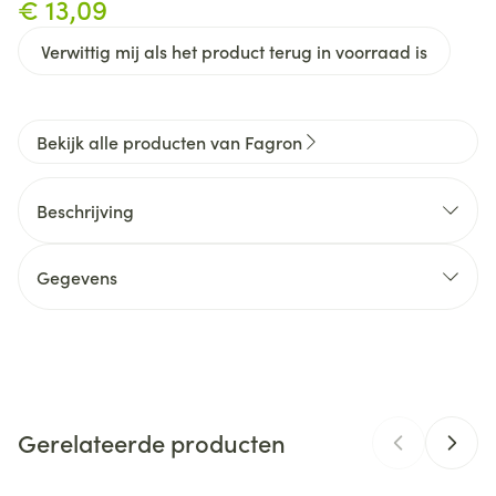
€ 13,09
Verwittig mij als het product terug in voorraad is
Bekijk alle producten van Fagron
Beschrijving
Gegevens
CNK
0209197
Organisaties
Fagron
Gerelateerde producten
Merken
Fagron