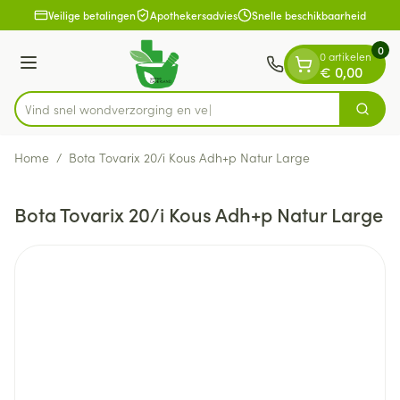
Dia 1 van 1
Ga naar de inhoud
Veilige betalingen
Apothekersadvies
Snelle beschikbaarheid
0
0 artikelen
Menu
€ 0,00
Vind snel wondverzorg
Zoek
Product, merk, categorie...
Home
/
Bota Tovarix 20/i Kous Adh+p Natur Large
Bota Tovarix 20/i Kous Adh+p Natur Large