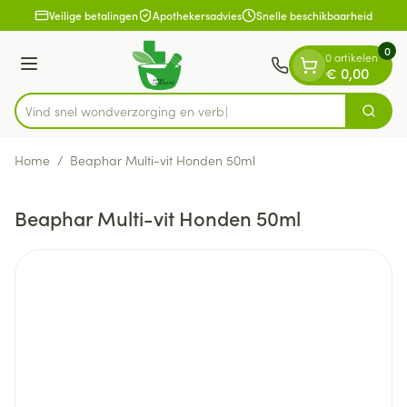
Dia 1 van 1
Ga naar de inhoud
Veilige betalingen
Apothekersadvies
Snelle beschikbaarheid
0
0 artikelen
Menu
€ 0,00
Vind snel wondverzorging
Zoek
Product, merk, categorie...
Home
/
Beaphar Multi-vit Honden 50ml
Beaphar Multi-vit Honden 50ml