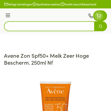
Ga naar de inhoud
Veilige betalingen
Apothekersadvies
Snelle beschikbaarheid
Menu
Zoek
Product, merk, categorie...
Avene Zon Spf50+ Melk Zeer Hoge
Bescherm. 250ml Nf