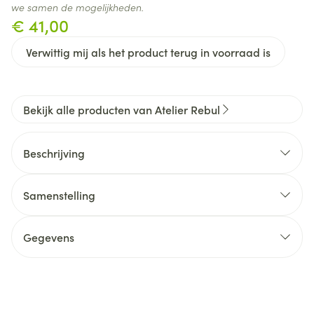
we samen de mogelijkheden.
€ 41,00
Verwittig mij als het product terug in voorraad is
Bekijk alle producten van Atelier Rebul
Beschrijving
Samenstelling
Hand & Body Lotion : Aqua (Water), Cetearyl Alcohol,
Glyceryl Stearate, Cyclopentasiloxane, Glycerin,
Gegevens
PEG-100 Stearate, Prunus Amygdalus Dulcis (Sweet
Almond) Oil, Prunus Armeniaca (Apricot) Kernel Oil,
CNK
4868824
Argania Spinosa (Argan) Kernel Oil, Dimethicone,
Olive Oil, PEG-7 Esters, Parfum (Fragrance),
Organisaties
Atelier Rebul
Phenoxyethanol, Butyrospermum Parkii (Shea)