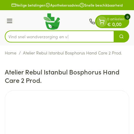
Dia 1 van 1
Ga naar de inhoud
Veilige betalingen
Apothekersadvies
Snelle beschikbaarheid
0
0 artikelen
Menu
€ 0,00
Vind snel wondverzorgi
Zoek
Product, merk, categorie...
Home
/
Atelier Rebul Istanbul Bosphorus Hand Care 2 Prod.
Atelier Rebul Istanbul Bosphorus Hand
Care 2 Prod.