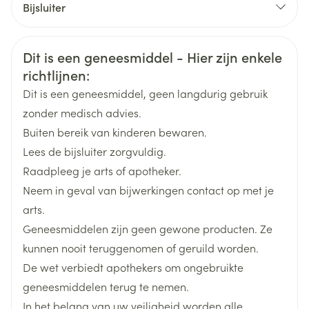
Bijsluiter
Organisaties
Nederlands
Arega Pharma NV, Teva Belgium
Duits
Frans
Veiligheidsinformatie
Dit is een geneesmiddel - Hier zijn enkele
Merken
Teva
richtlijnen:
Dit is een geneesmiddel, geen langdurig gebruik
Breedte
65 mm
zonder medisch advies.
Buiten bereik van kinderen bewaren.
Lengte
135 mm
Lees de bijsluiter zorgvuldig.
Raadpleeg je arts of apotheker.
Diepte
30 mm
Neem in geval van bijwerkingen contact op met je
arts.
Hoeveelheid
28
Geneesmiddelen zijn geen gewone producten. Ze
Verpakking
kunnen nooit teruggenomen of geruild worden.
De wet verbiedt apothekers om ongebruikte
Actieve
aripiprazol
Ingrediënten
geneesmiddelen terug te nemen.
In het belang van uw veiligheid worden alle