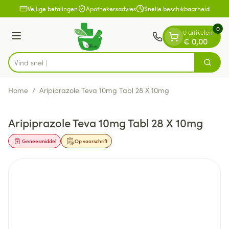
Dia 1 van 1
Ga naar de inhoud
Veilige betalingen
Apothekersadvies
Snelle beschikbaarheid
0
0 artikelen
Menu
€ 0,00
V
Zoek
Product, merk, categorie...
Home
/
Aripiprazole Teva 10mg Tabl 28 X 10mg
Aripiprazole Teva 10mg Tabl 28 X 10mg
Geneesmiddel
Op voorschrift