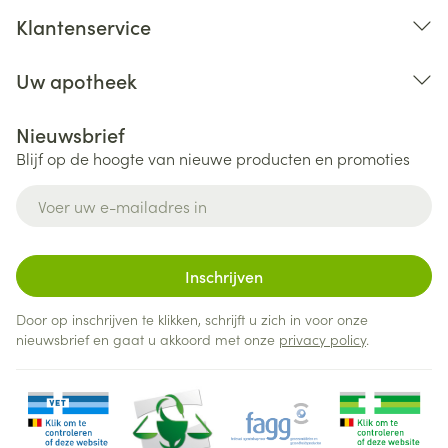
hik.
Klantenservice
Uw apotheek
laag aantal witte bloedcellen,
Nieuwsbrief
laag aantal bloedplaatjes,
Blijf op de hoogte van nieuwe producten en promoties
allergische reactie (bijv. zwelling in mond, tong,
gezicht en keel, jeuk, netelroos),
E-mail adres
optreden of verergering van diabetes, ketoacidose
(ketonen in het bloed en de urine) of coma,
hoog bloedsuiker,
Inschrijven
niet genoeg natrium in het bloed,
Door op inschrijven te klikken, schrijft u zich in voor onze
verminderde eetlust (anorexie),
nieuwsbrief en gaat u akkoord met onze
privacy policy
.
gewichtsverlies,
gewichtstoename,
gedachten aan zelfdoding, poging tot zelfdoding en
zelfdoding,