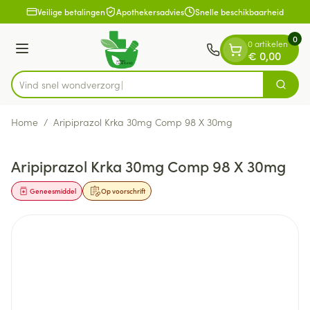
Dia 1 van 1
Ga naar de inhoud
Veilige betalingen
Apothekersadvies
Snelle beschikbaarheid
0
0 artikelen
Menu
€ 0,00
Vind snel won
Zoek
Product, merk, categorie...
Home
/
Aripiprazol Krka 30mg Comp 98 X 30mg
Aripiprazol Krka 30mg Comp 98 X 30mg
Geneesmiddel
Op voorschrift