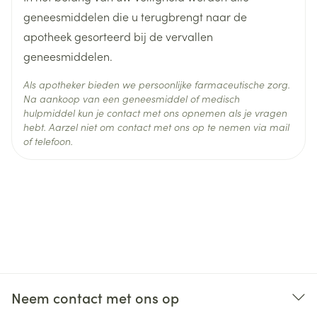
Behoud
Kamertemperatuur (15°C - 25°C)
geneesmiddelen die u terugbrengt naar de
verhoogd of verlaagd gehalte van het hormoon
apotheek gesorteerd bij de vervallen
prolactine in het bloed,
geneesmiddelen.
te veel suiker in het bloed,
Als apotheker bieden we persoonlijke farmaceutische zorg.
depressie,
Na aankoop van een geneesmiddel of medisch
veranderde of verhoogde seksuele interesse,
hulpmiddel kun je contact met ons opnemen als je vragen
ongecontroleerde bewegingen van de mond, tong
hebt. Aarzel niet om contact met ons op te nemen via mail
of telefoon.
en ledematen (tardieve dyskinesie),
spierstoornis die trekkende bewegingen veroorzaakt
(dystonie),
rusteloze benen,
dubbel zien,
gevoeligheid van het oog voor licht,
snelle hartslag,
bloeddrukdaling bij het gaan staan,
Neem contact met ons op
lichthoofdigheid of flauwvallen,