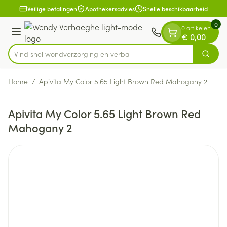
Dia 1 van 1
Ga naar de inhoud
Veilige betalingen
Apothekersadvies
Snelle beschikbaarheid
0
0 artikelen
Menu
€ 0,00
Vind snel wondverzorging
Zoek
Product, merk, categorie...
Home
/
Apivita My Color 5.65 Light Brown Red Mahogany 2
Apivita My Color 5.65 Light Brown Red
Mahogany 2