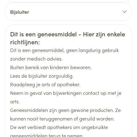
CNK
2713055
Bijsluiter
Organisaties
Nederlands
Arega Pharma NV, Teva Belgium
Duits
Frans
Veiligheidsinformatie
Dit is een geneesmiddel - Hier zijn enkele
Merken
Teva
richtlijnen:
Dit is een geneesmiddel, geen langdurig gebruik
Breedte
48 mm
zonder medisch advies.
Buiten bereik van kinderen bewaren.
Lengte
93 mm
Lees de bijsluiter zorgvuldig.
Raadpleeg je arts of apotheker.
Diepte
40 mm
Neem in geval van bijwerkingen contact op met je
arts.
Hoeveelheid
98
Geneesmiddelen zijn geen gewone producten. Ze
Verpakking
kunnen nooit teruggenomen of geruild worden.
De wet verbiedt apothekers om ongebruikte
Actieve
anastrozol
Ingrediënten
geneesmiddelen terug te nemen.