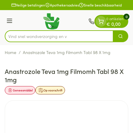
Dia 1 van 1
Ga naar de inhoud
Veilige betalingen
Apothekersadvies
Snelle beschikbaarheid
0
0 artikelen
Menu
€ 0,00
Vind snel wondverzor
Zoek
Product, merk, categorie...
Home
/
Anastrozole Teva 1mg Filmomh Tabl 98 X 1mg
Anastrozole Teva 1mg Filmomh Tabl 98 X
1mg
Geneesmiddel
Op voorschrift