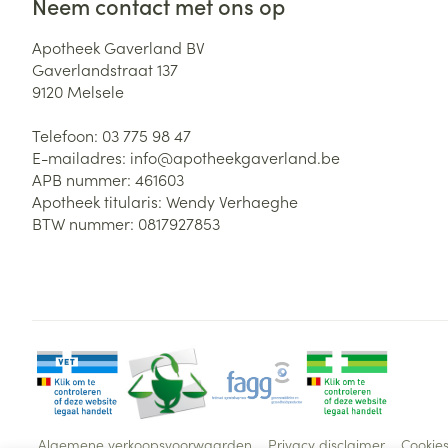
Neem contact met ons op
Apotheek Gaverland BV
Gaverlandstraat 137
9120
Melsele
Telefoon:
03 775 98 47
E-mailadres:
info@
apotheekgaverland.be
APB nummer:
461603
Apotheek titularis:
Wendy Verhaeghe
BTW nummer:
0817927853
Algemene verkoopsvoorwaarden
Privacy disclaimer
Cookie