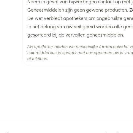
Neem in geval van bijwerkingen contact op met je
Geneesmiddelen zijn geen gewone producten. Ze
Diepte
23 mm
De wet verbiedt apothekers om ongebruikte gen
In het belang van uw veiligheid worden alle ge
Hoeveelheid
1
gesorteerd bij de vervallen geneesmiddelen.
Verpakking
Als apotheker bieden we persoonlijke farmaceutische
Actieve
hulpmiddel kun je contact met ons opnemen als je vrag
aciclovir
Ingrediënten
of telefoon.
Behoud
Kamertemperatuur (15°C -