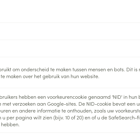
Nagelbijten
Overige diabetes
Zonnebank
Accessoires
producten
Nagelversterkend
Voorbereidi
doorn
Naalden voor
Toon meer
Toon meer
lsel
Hormonaal stelsel
Gynaecolog
insulinespuiten
Toon meer
richten
Zenuwstelsel
Slapelooshe
en stress
 mannen
Make-up
Seksualiteit
hygiene
iten
Sondes, baxters en
Bandages e
ruikt om onderscheid te maken tussen mensen en bots. Dit is 
rging
Make-up penselen en
catheters
- orthopedi
te maken over het gebruik van hun website.
Condooms e
Immuniteit
verbanden
Allergie
gebruiksvoorwerpen
Sondes
Intiem welzi
injectie
Eyeliner - oogpotlood
Buik
ging
Accessoires voor sondes
ruikers hebben een voorkeurencookie genaamd 'NID' in hun 
Intieme ver
Mascara
Acne
Oor
Arm
e met verzoeken aan Google-sites. De NID-cookie bevat een u
Baxters
Massage
nsulinepen -
Oogschaduw
ren en andere informatie te onthouden, zoals uw voorkeurstaa
Elleboog
Catheters
u per pagina wilt zien (bijv. 10 of 20) en of u de SafeSearch-f
Toon meer
Toon meer
Enkel en voe
Afslanken
Homeopath
t hebben.
Toon meer