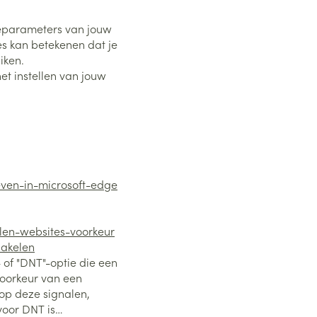
ieparameters van jouw
es kan betekenen dat je
iken.
et instellen van jouw
even-in-microsoft-edge
elen-websites-voorkeur
hakelen
of "DNT"-optie die een
voorkeur van een
op deze signalen,
oor DNT is