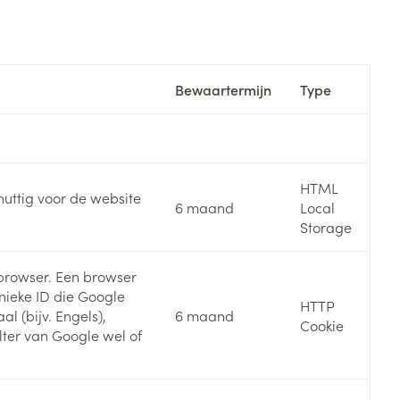
Bed
ng zon
Doorliggen - decubitis
Toon meer
ie
Urinewegen
Bewaartermijn
Type
id, spanning
Stoppen met roken
 en intieme
Gezichtsreiniging -
ontschminken
n Orthopedie
Instrumenten
HTML
nuttig voor de website
sche
6 maand
Local
n anticonceptie
Reinigingsmelk, - crème, -
Anti tumor middelen
Storage
olie en gel
jn
Tonic - lotion
browser. Een browser
zorging
Anesthesie
nieke ID die Google
Micellair water
HTTP
l (bijv. Engels),
6 maand
Cookie
Specifiek voor de ogen
ilter van Google wel of
t
ie
Diverse geneesmiddelen
Toon meer