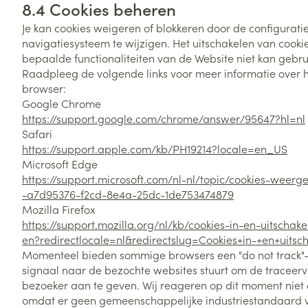
8.4 Cookies beheren
Je kan cookies weigeren of blokkeren door de configurat
navigatiesysteem te wijzigen. Het uitschakelen van cooki
bepaalde functionaliteiten van de Website niet kan gebru
Raadpleeg de volgende links voor meer informatie over h
browser:
Google Chrome
https://support.google.com/chrome/answer/95647?hl=nl
Safari
https://support.apple.com/kb/PH19214?locale=en_US
Microsoft Edge
https://support.microsoft.com/nl-nl/topic/cookies-weerg
-a7d95376-f2cd-8e4a-25dc-1de753474879
Mozilla Firefox
https://support.mozilla.org/nl/kb/cookies-in-en-uitschak
en?redirectlocale=nl&redirectslug=Cookies+in-+en+uitsc
Momenteel bieden sommige browsers een "do not track"- 
signaal naar de bezochte websites stuurt om de traceer
bezoeker aan te geven. Wij reageren op dit moment niet 
omdat er geen gemeenschappelijke industriestandaard v