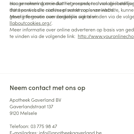
aangenomen door industriegroepen, technologiebedrijve
Hou er rekening mee dat het veranderen van de instellin
third parties die cookies plaatsen op onze Website, kunn
dat een website niet meer werkt zoals verwacht.
gevolg te geven aan dergelijke signalen.
Meer informatie over cookies is ook te vinden via de volg
llaboutcookies.org/
.
Meer informatie over online adverteren op basis van gedr
te vinden via de volgende link:
http://www.youronlinecho
Neem contact met ons op
Apotheek Gaverland BV
Gaverlandstraat 137
9120
Melsele
Telefoon:
03 775 98 47
E-mailadres:
info@
apotheekgaverland.be