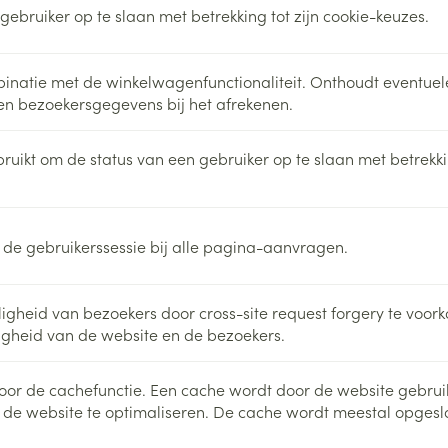
delen
Haar
ebruiker op te slaan met betrekking tot zijn cookie-keuzes.
ging
Supplementen
Insectenwe
Mondmaskers
middelen
ssen
binatie met de winkelwagenfunctionaliteit. Onthoudt eventuel
 en bezoekersgegevens bij het afrekenen.
 -
id
uikt om de status van een gebruiker op te slaan met betrekki
d
 de gebruikerssessie bij alle pagina-aanvragen.
igheid van bezoekers door cross-site request forgery te voor
Zelfbruiner
Scheren
ligheid van de website en de bezoekers.
voor de cachefunctie. Een cache wordt door de website gebruik
 de website te optimaliseren. De cache wordt meestal opges