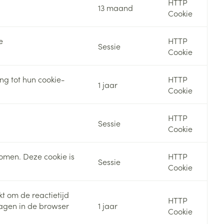
HTTP
13 maand
Cookie
rende
Parfums en
geurproducten
e
HTTP
Sessie
Cookie
ng tot hun cookie-
HTTP
1 jaar
Cookie
HTTP
Sessie
Cookie
komen. Deze cookie is
HTTP
Sessie
CBD
Cookie
t om de reactietijd
HTTP
lagen in de browser
1 jaar
Cookie