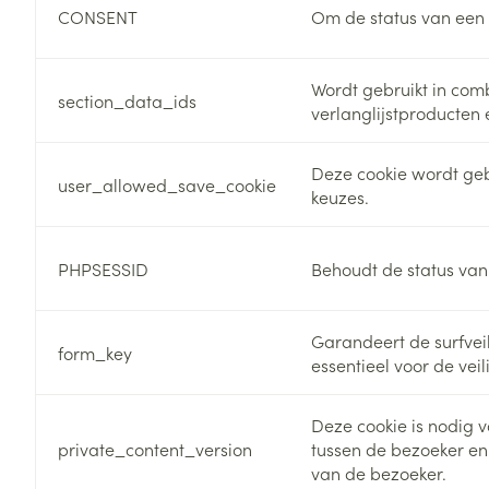
Diergeneesmid
CONSENT
Om de status van een g
Gezichtsverzor
Pillendozen en
accessoires
Pigmentstoorni
Wordt gebruikt in com
section_data_ids
verlanglijstproducten
Gevoelige huid
geïrriteerde hu
Deze cookie wordt gebr
user_allowed_save_cookie
Doffe huid
keuzes.
Gemengde hui
Toon meer
PHPSESSID
Behoudt de status van
Garandeert de surfveil
form_key
Snurken
essentieel voor de vei
Deze cookie is nodig 
private_content_version
tussen de bezoeker en
van de bezoeker.