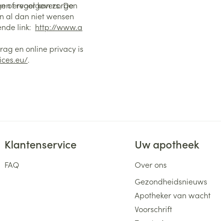
n of regelgevers. De
gen ervoor kan zorgen
en al dan niet wensen
ende link:
http://www.a
ag en online privacy is
ices.eu/
.
Klantenservice
Uw apotheek
FAQ
Over ons
Gezondheidsnieuws
Apotheker van wacht
Voorschrift