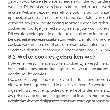
Toon meer
Toon meer
gebruiksvoorkeuren te onderscheiden van die van andere
Vitaliteit 50+
Website. Dit helpt ons om jou een betere gebruikerserva
Toon submenu voor Vitaliteit 5
je onze Website bezoekt en stelt ons ook in staat om onze
Thuiszorg
Plantaardige o
Nagels en hoe
optimaliseren.
Alle websites die zich richten op bepaalde delen van de 
Natuur geneeskunde
Mond
Huid
verplicht om jouw toestemming te vragen voor het gebrui
Toon submenu voor Natuur ge
Batterijen
cookies en soortgelijke technologieën op jouw computers
Droge mond
Ontsmetten en
Thuiszorg en EHBO
Dit cookiebeleid geeft je duidelijke en volledige informat
Toebehoren
Spijsvertering
desinfecteren
Toon submenu voor Thuiszorg
we gebruiken en hun doel.
De cookies die we gebruiken zijn veilig. De informatie d
Elektrische tan
Steriel materia
cookies verzamelen, helpt ons om eventuele fouten op te 
Schimmels
Dieren en insecten
Interdentaal - f
specifieke diensten te tonen die interessant voor jou kunne
Toon submenu voor Dieren en 
Vacht, huid of 
Koortsblaasjes 
8.2 Welke cookies gebruiken we?
Kunstgebit
Geneesmiddelen
Jeuk
Hoewel er verschillende soorten cookies zijn, verschillend i
Toon meer
Toon submenu voor Geneesmi
herkomst of bewaarperiode, gebruiken we alleen essenti
noodzakelijke cookies.
Deze cookies zijn noodzakelijk voor het functioneren van
niet worden uitgeschakeld in onze systemen. Ze worden 
Voeten en ben
Aerosoltherapi
ingesteld als reactie op acties die je hebt ondernomen, zo
zuurstof
Zware benen
uw privacyvoorkeuren, inloggen of het invullen van formul
Droge voeten, e
Aerosol toestel
noodzakelijk voor een goede communicatie en vergemakk
Hieronder vind je de lijst met cookies die wij gebruiken:
kloven
Tabletten
(bijv. terugkeren naar een vorige pagina, enz.).
Aerosol access
Blaren
Creme, gel en 