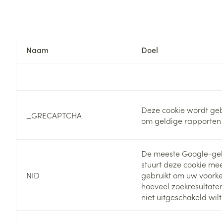
Zuurstof
Eelt
Eksteroog - lik
Ademhalingsste
Toon meer
Naam
Doel
Spieren en gew
Specifiek voor
Naalden en spu
Deze cookie wordt geb
Lichaamsverzo
_GRECAPTCHA
om geldige rapporten 
Infecties
Spuiten
Deodorant
Oplossing voor 
Gezichtsverzor
De meeste Google-geb
Naalden
Luizen
stuurt deze cookie me
Naalden voor i
NID
gebruikt om uw voorkeu
pennaalden
hoeveel zoekresultaten 
Diagnostica
niet uitgeschakeld wil
Toon meer