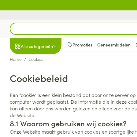
Ga naar de inhoud
Product, merk, categorie...
Promoties
Geneesmiddelen
Alle categorieën
Home
/
Cookies
Promoties
Cookiebeleid
Schoonheid, verzorging
Haar en Hoofd
Afslanken
Zwangerschap
Geheugen
Aromatherapie
Lenzen en brill
Insecten
Maag darm ste
en hygiëne
Toon submenu voor Schoonheid
Kammen - ont
Maaltijdverva
Zwangerschaps
Verstuiver
Lensproducten
Verzorging ins
Maagzuur
Een "cookie" is een klein bestand dat door onze server op
Dieet, voeding en
Seksualiteit
Beschadigd ha
Eetlustremmer
Borstvoeding
Essentiële oliën
Brillen
Anti insecten
Lever, galblaas
computer wordt geplaatst. De informatie die in deze coo
vitamines
hoofdirritatie
pancreas
Toon submenu voor Dieet, voe
kan alleen door ons worden gelezen en alleen voor de d
Platte buik
Lichaamsverzo
Complex - com
Teken tang of p
de Website.
Styling - spray 
Braken
Vetverbranders
Vitamines en 
Zwangerschap en
Zware benen
8.1 Waarom gebruiken wij cookies?
kinderen
Verzorging
Laxeermiddele
Toon submenu voor Zwangersc
Toon meer
Toon meer
Onze Website maakt gebruik van cookies en soortgelijke
Oligo-element
Honden