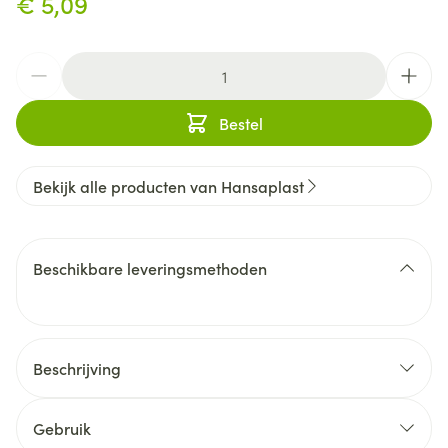
€ 5,09
Aantal
Bestel
Bekijk alle producten van Hansaplast
Beschikbare leveringsmethoden
Beschrijving
Hansaplast Sensitive Kids-pleisters zijn zeer
huidvriendelijk en geschikt voor het bedekken van
Gebruik