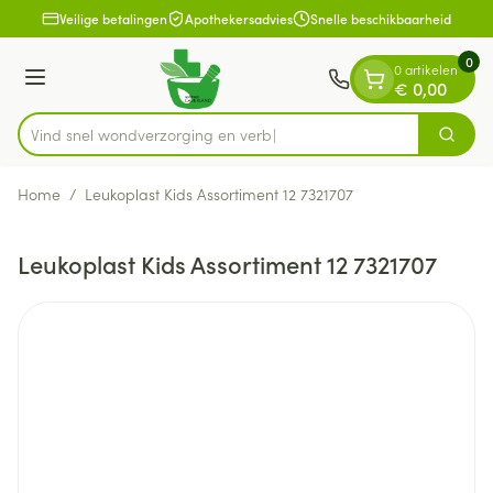
Dia 1 van 1
Ga naar de inhoud
Veilige betalingen
Apothekersadvies
Snelle beschikbaarheid
0
0 artikelen
Menu
€ 0,00
Vind snel wondverzorgin
Zoek
Product, merk, categorie...
Home
/
Leukoplast Kids Assortiment 12 7321707
Leukoplast Kids Assortiment 12 7321707