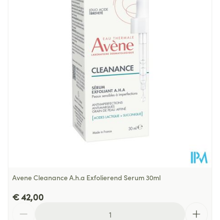
Diepte
50 mm
Hoeveelheid
200
Verpakking
Behoud
Kamertemperatuur (15°C - 25°C)
Avene Cleanance A.h.a Exfolierend Serum 30ml
€ 42,00
Aantal