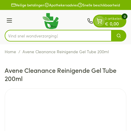
Dia 1 van 1
Ga naar de inhoud
Veilige betalingen
Apothekersadvies
Snelle beschikbaarheid
0
0 artikelen
Menu
€ 0,00
Vind snel wondve
Zoek
Product, merk, categorie...
Home
/
Avene Cleanance Reinigende Gel Tube 200ml
Avene Cleanance Reinigende Gel Tube
200ml