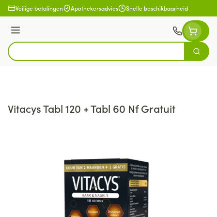
Ga naar de inhoud
Veilige betalingen
Apothekersadvies
Snelle beschikbaarheid
Menu
Zoek
Product, merk, categorie...
Vitacys Tabl 120 + Tabl 60 Nf Gratuit