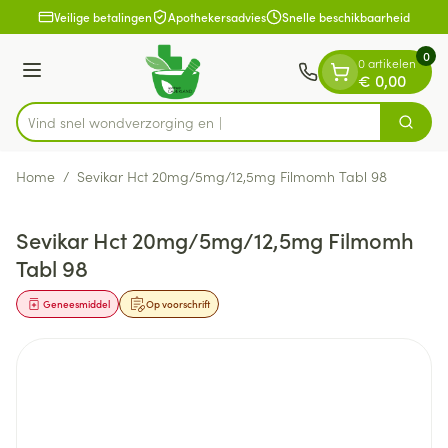
Dia 1 van 1
Ga naar de inhoud
Veilige betalingen
Apothekersadvies
Snelle beschikbaarheid
0
0 artikelen
Menu
€ 0,00
Vind snel wondverz
Zoek
Product, merk, categorie...
Home
/
Sevikar Hct 20mg/5mg/12,5mg Filmomh Tabl 98
Sevikar Hct 20mg/5mg/12,5mg Filmomh
Tabl 98
Geneesmiddel
Op voorschrift