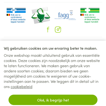
nu nog niet met Sevikar/HCT zijn waargenomen.
Zeer vaak (komt voor bij meer dan 1 patiënt op 10)
Oedeem (vochtophoping) Vaak (bij minder dan 1 op
10 patiënten) Bronchitis, maag- en darminfectie,
braken, verhoogde bloedsuikerspiegel, suiker in de
urine, verwardheid, slaperigheid, visusstoornissen
Juridische links
(inclusief dubbelzien en vertroebeld zicht), loopneus
Wij gebruiken cookies om uw ervaring beter te maken.
of verstopte neus, keelpijn, moeilijke ademhaling,
Onze webshop maakt uitsluitend gebruik van essentiële
hoesten, buikpijn, brandend maagzuur, maaglast,
cookies. Deze cookies zijn noodzakelijk om onze website
flatulentie, pijn in de gewrichten of de botten,
te laten functioneren. We maken geen gebruik van
andere soorten cookies; daarom bieden we geen
rugpijn, skeletpijn, bloed in de urine, griepachtige
mogelijkheid om cookies te weigeren of uw cookie-
symptomen, pijn op de borst, pijn. Soms (bij minder
instellingen aan te passen. We leggen dit in detail uit in
dan 1 op 100 patiënten) Verlaagd aantal
ons
cookiebeleid
bloedplaatjes (een type bloedcellen), wat kan leiden
tot gemakkelijk blauwe plekken of een verlengde
Oké, ik begrijp het
stollingstijd, anaphylactische reacties, abnormaal