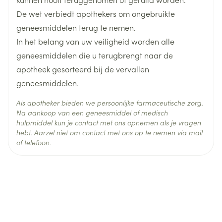
Verpakking
beoordelen en zal beslissen hoe de
De wet verbiedt apothekers om ongebruikte
bloeddrukmedicatie dient te worden voortgezet.
geneesmiddelen terug te nemen.
amlodipine besilaat,
Actieve
Sevikar/HCT is een combinatie van drie werkzame
hydrochloorthiazide, olmesartan
In het belang van uw veiligheid worden alle
Ingrediënten
medoxomil
stoffen. Hieronder vindt u informatie over de andere
geneesmiddelen die u terugbrengt naar de
bijwerkingen die tot nu zijn gemeld met de
apotheek gesorteerd bij de vervallen
Behoud
Kamertemperatuur (15°C - 25°C)
Sevikar/HCT-combinatie (naast de hierboven
geneesmiddelen.
vermelde) en vervolgens de bekende bijwerkingen
Als apotheker bieden we persoonlijke farmaceutische zorg.
van elk van de afzonderlijke stoffen of wanneer
Na aankoop van een geneesmiddel of medisch
twee stoffen samen worden toegediend. Om u een
hulpmiddel kun je contact met ons opnemen als je vragen
hebt. Aarzel niet om contact met ons op te nemen via mail
idee te geven hoeveel patiënten bijwerkingen
of telefoon.
kunnen krijgen, worden ze ingedeeld als vaak, soms,
zelden, zeer zelden. Dit zijn de andere tot nu
bekende bijwerkingen met Sevikar/HCT: Als deze
bijwerkingen optreden, zijn ze doorgaans mild en
hoeft u de behandeling niet te stoppen. Vaak (bij
minder dan 1 op 10 patiënten) Infectie van de