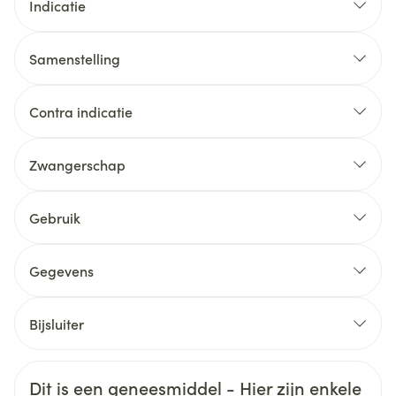
Indicatie
Samenstelling
Contra indicatie
Zwangerschap
Gebruik
Gegevens
CNK
4791380
Bijsluiter
Organisaties
Nederlands
Viatris
Duits
Frans
Veiligheidsinformatie
Dit is een geneesmiddel - Hier zijn enkele