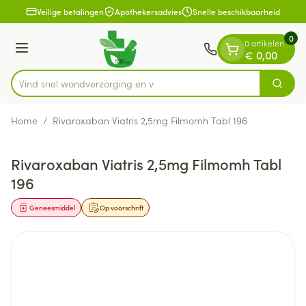
Dia 1 van 1
Ga naar de inhoud
Veilige betalingen
Apothekersadvies
Snelle beschikbaarheid
0
0 artikelen
Menu
€ 0,00
Vind snel wondverzo
Zoek
Product, merk, categorie...
Home
/
Rivaroxaban Viatris 2,5mg Filmomh Tabl 196
Rivaroxaban Viatris 2,5mg Filmomh Tabl
196
Geneesmiddel
Op voorschrift