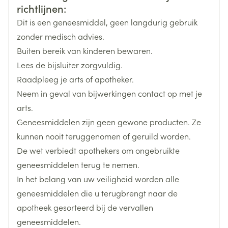
Merken
Viatris
richtlijnen:
Dit is een geneesmiddel, geen langdurig gebruik
Breedte
76 mm
zonder medisch advies.
Buiten bereik van kinderen bewaren.
Lengte
109 mm
Lees de bijsluiter zorgvuldig.
Raadpleeg je arts of apotheker.
Diepte
68 mm
Neem in geval van bijwerkingen contact op met je
arts.
Actieve
rivaroxaban
Geneesmiddelen zijn geen gewone producten. Ze
Ingrediënten
kunnen nooit teruggenomen of geruild worden.
De wet verbiedt apothekers om ongebruikte
Behoud
Kamertemperatuur (15°C - 25°C)
geneesmiddelen terug te nemen.
In het belang van uw veiligheid worden alle
geneesmiddelen die u terugbrengt naar de
apotheek gesorteerd bij de vervallen
geneesmiddelen.