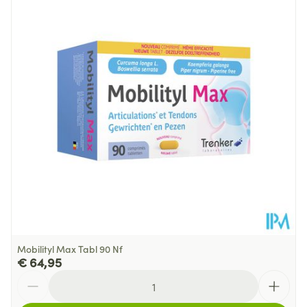
Diepte
110 mm
Glutenvrij, Zonder
Dieetbeperkingen
bewaarmiddelen
Kamertemperatuur (15°C -
Behoud
25°C)
Mobilityl Max Tabl 90 Nf
€ 64,95
Aantal