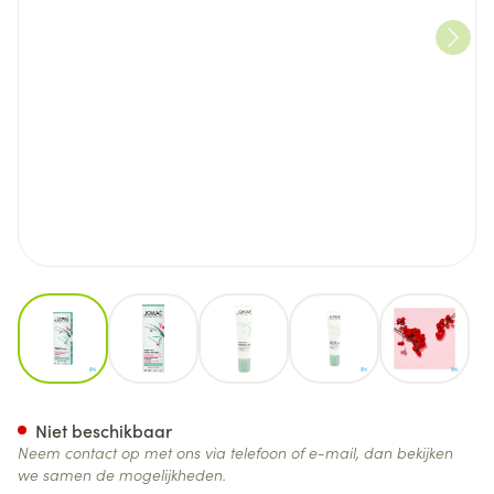
View larger image
View larger image
View larger image
View larger image
View lar
Jowae Serum Ogen A/rimpel 
Niet beschikbaar
Neem contact op met ons via telefoon of e-mail, dan bekijken
we samen de mogelijkheden.