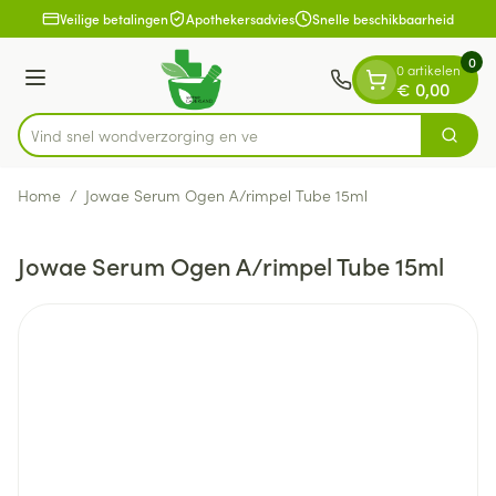
Dia 1 van 1
Ga naar de inhoud
Veilige betalingen
Apothekersadvies
Snelle beschikbaarheid
0
0 artikelen
Menu
€ 0,00
Vind snel wondverzorgin
Zoek
Product, merk, categorie...
Home
/
Jowae Serum Ogen A/rimpel Tube 15ml
Jowae Serum Ogen A/rimpel Tube 15ml