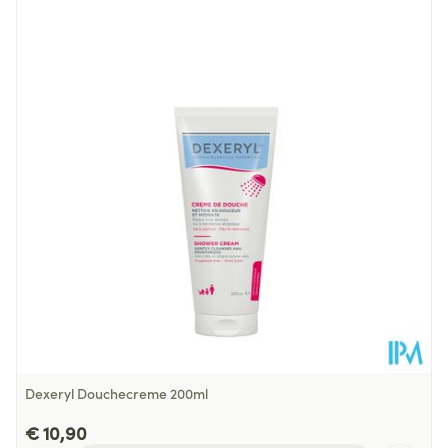
Lengte
170 mm
Diepte
50 mm
Hoeveelheid
200
Verpakking
Behoud
Kamertemperatuur (15°C - 25°C)
Dexeryl Douchecreme 200ml
€ 10,90