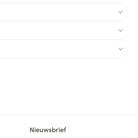
rende
Parfums en
geurproducten
CBD
Nieuwsbrief