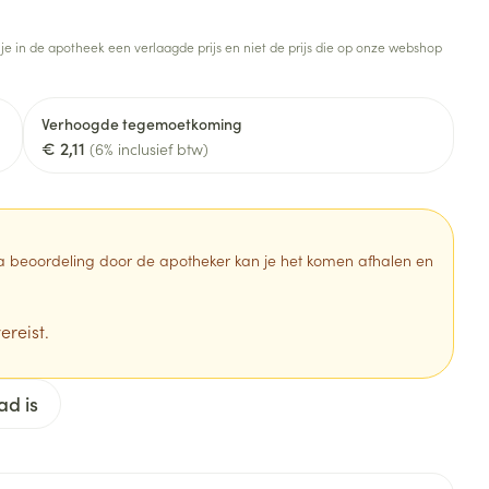
Toon meer
 je in de apotheek een verlaagde prijs en niet de prijs die op onze webshop
Diagnosetesten en
stress
Vlooien en teken
meetapparatuur
Oren
Mond en keel
Verhoogde tegemoetkoming
Alcoholtest
g
Oordopjes
Zuigtabletten
€ 2,11
(6% inclusief btw)
herapie -
Mond, muil of snavel
Bloeddrukmeter
ls
en -druppels
Oorreiniging
Spray - oplossing
Cholesteroltest
zen
Oordruppels
Hartslagmeter
ulpmiddelen
 Na beoordeling door de apotheker kan je het komen afhalen en
Toon meer
ereist.
erming
Hygiëne
Ergonomie
ad is
ning en -
Aambeien
s
Bad en douche
Ademhaling en zuurstof
je
Badkamer