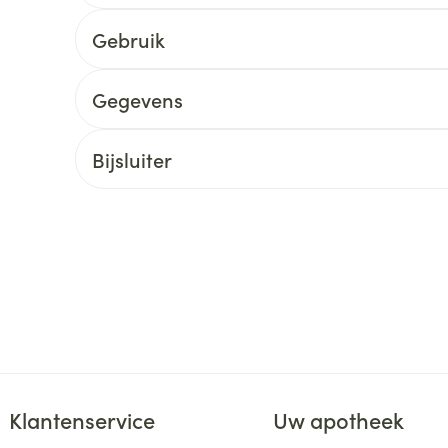
delen
Haar
Gebruik
ging
Supplementen
Insectenwe
Mondmaskers
middelen
ssen
Gegevens
 -
id
Bijsluiter
d
Zelfbruiner
Scheren
Klantenservice
Uw apotheek