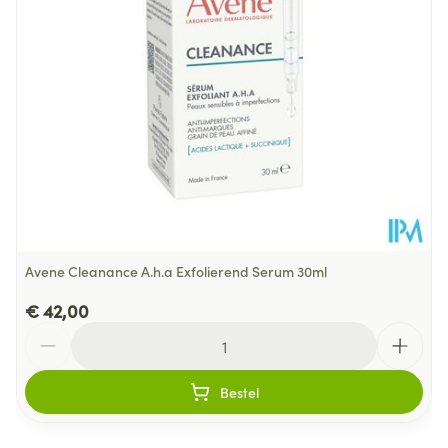
400
Verpakking
Behoud
Kamertemperatuur (15°C - 25°C)
Avene Cleanance A.h.a Exfolierend Serum 30ml
€ 42,00
Aantal
Bestel