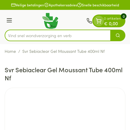
Dia 1 van 1
Ga naar de inhoud
Veilige betalingen
Apothekersadvies
Snelle beschikbaarheid
0
0 artikelen
Menu
€ 0,00
Vind snel wondverzorging
Zoek
Product, merk, categorie...
Home
/
Svr Sebiaclear Gel Moussant Tube 400ml Nf
Svr Sebiaclear Gel Moussant Tube 400ml
Nf