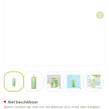
View larger image
View larger image
View larger image
View larger image
View lar
Svr Sebiaclear Gel Moussant
Niet beschikbaar
Neem contact op met ons via telefoon of e-mail, dan bekijken