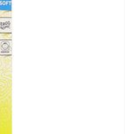
rende
Parfums en
geurproducten
CBD