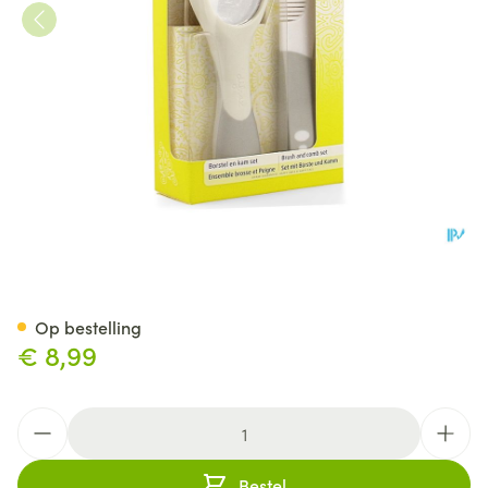
Difrax Set Borstel En Kam Dlx
Op bestelling
€ 8,99
Aantal
Bestel