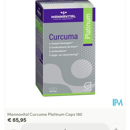
Lengte
92 mm
Diepte
48 mm
Glutenvrij, Lactosevrij,
Sojavrij, Suikervrij, Zonder
Dieetbeperkingen
bewaarmiddelen, Zonder
kleurstoffen, Zuivelvrij
Kamertemperatuur (15°C -
Behoud
25°C)
Mannavital Curcuma Platinum Caps 180
€ 65,95
Aantal