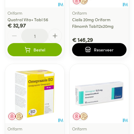
Geneesmiddel
Op voorschrift
Orifarm
Orifarm
Quatral Vita+ Tabl 56
Cialis 20mg Orifarm
€ 32,97
Filmomh Tabl12x20mg
Aantal
€ 146,29
Bestel
Reserveer
Geneesmiddel
Op voorschrift
Geneesmiddel
Op voorschrift
Orifarm
Orifarm