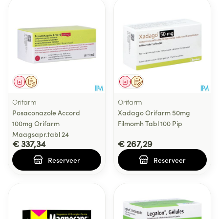
Geneesmiddel
Op voorschrift
Geneesmiddel
Op voorschrift
Orifarm
Orifarm
Posaconazole Accord
Xadago Orifarm 50mg
100mg Orifarm
Filmomh Tabl 100 Pip
Maagsapr.tabl 24
€ 337,34
€ 267,29
Reserveer
Reserveer