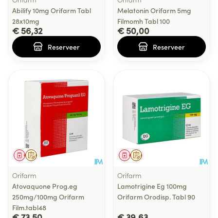
Abilify 10mg Orifarm Tabl
Melatonin Orifarm 5mg
28x10mg
Filmomh Tabl 100
€ 56,32
€ 50,00
Reserveer
Reserveer
Geneesmiddel
Op voorschrift
Geneesmiddel
Op voorschrift
Orifarm
Orifarm
Atovaquone Prog.eg
Lamotrigine Eg 100mg
250mg/100mg Orifarm
Orifarm Orodisp. Tabl 90
Film.tabl48
€ 73,50
€ 39,63