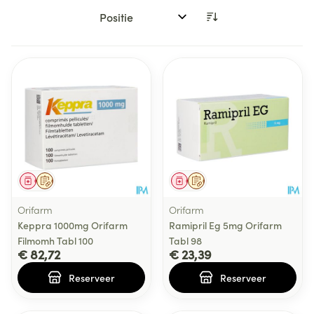
Sorteer op:
Geneesmiddel
Op voorschrift
Geneesmiddel
Op voorschrift
Orifarm
Orifarm
Keppra 1000mg Orifarm
Ramipril Eg 5mg Orifarm
Filmomh Tabl 100
Tabl 98
€ 82,72
€ 23,39
Reserveer
Reserveer