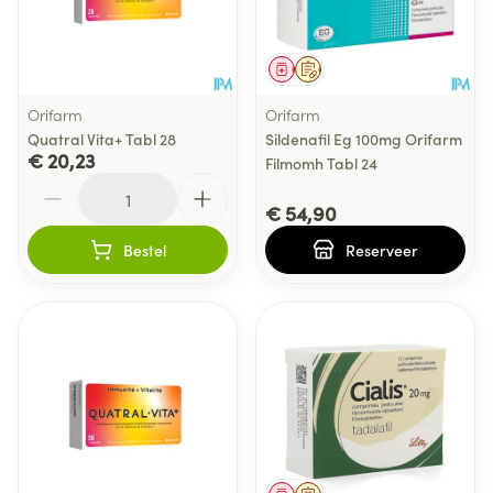
Geneesmiddel
Op voorschrift
Orifarm
Orifarm
Quatral Vita+ Tabl 28
Sildenafil Eg 100mg Orifarm
€ 20,23
Filmomh Tabl 24
Aantal
€ 54,90
Bestel
Reserveer