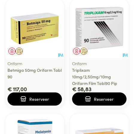
Geneesmiddel
Op voorschrift
Geneesmiddel
Op voorschrift
Orifarm
Orifarm
Betmiga 50mg Orifarm Tabl
Triplixam
90
10mg/2,50mg/10mg
Orifarm Film Tabl90 Pip
€ 117,00
€ 58,83
Reserveer
Reserveer