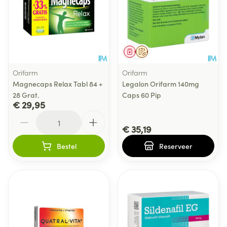
Geneesmiddel
Op voorschrift
Orifarm
Orifarm
Magnecaps Relax Tabl 84 +
Legalon Orifarm 140mg
28 Grat.
Caps 60 Pip
€ 29,95
Aantal
€ 35,19
Bestel
Reserveer