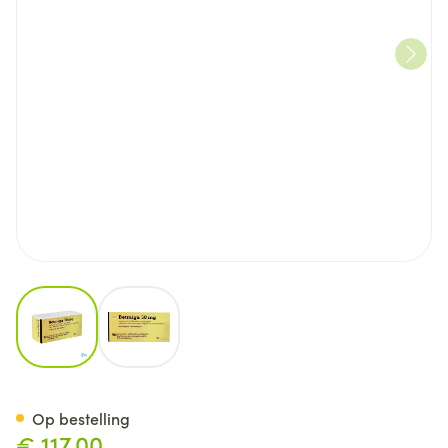
View larger image
View larger image
Betmiga 50mg Orifarm Tabl 
Op bestelling
€ 117,00