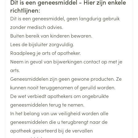
Veiligheidsinformatie
Dit is een geneesmiddel - Hier zijn enkele
Merken
Orifarm
richtlijnen:
Dit is een geneesmiddel, geen langdurig gebruik
Breedte
76 mm
zonder medisch advies.
Buiten bereik van kinderen bewaren.
Lengte
135 mm
Lees de bijsluiter zorgvuldig.
Raadpleeg je arts of apotheker.
Diepte
68 mm
Neem in geval van bijwerkingen contact op met je
arts.
Actieve
mirabegron
Geneesmiddelen zijn geen gewone producten. Ze
Ingrediënten
kunnen nooit teruggenomen of geruild worden.
De wet verbiedt apothekers om ongebruikte
Behoud
Kamertemperatuur (15°C - 25°C)
geneesmiddelen terug te nemen.
In het belang van uw veiligheid worden alle
geneesmiddelen die u terugbrengt naar de
apotheek gesorteerd bij de vervallen