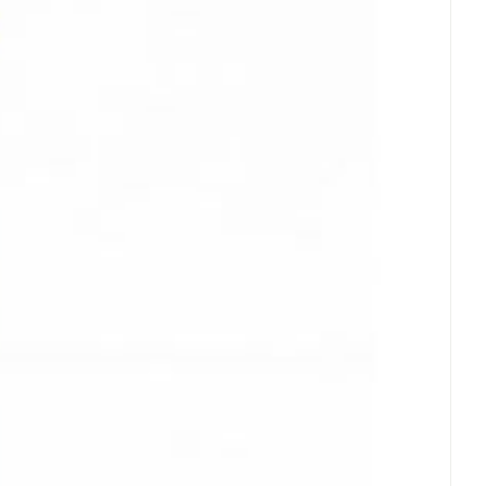
 25°C)
rende
Parfums en
geurproducten
CBD