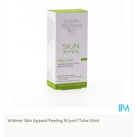
Lengte
67 mm
Diepte
53 mm
Hoeveelheid
50
Verpakking
Dieetbeperkingen
Vegan, Zonder allergenen
Kamertemperatuur (15°C -
Behoud
25°C)
Widmer Skin Appeal Peeling N/parf Tube 50ml