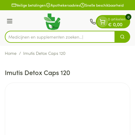
Dia 1 van 1
Ga naar de inhoud
Veilige betalingen
Apothekersadvies
Snelle beschikbaarheid
0
0 artikelen
Menu
€ 0,00
Medicijnen en supplementen
Zoek
Product, merk, categorie...
Home
/
Imutis Detox Caps 120
Imutis Detox Caps 120