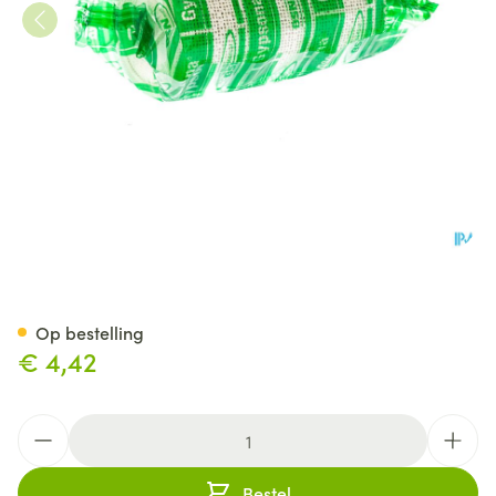
Gypsona Bp 10,0cmx2,70m 7
Op bestelling
€ 4,42
Aantal
Bestel