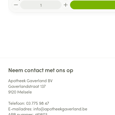
Aantal
Neem contact met ons op
Apotheek Gaverland BV
Gaverlandstraat 137
9120
Melsele
Telefoon:
03 775 98 47
E-mailadres:
info@
apotheekgaverland.be
APB nummer:
461603