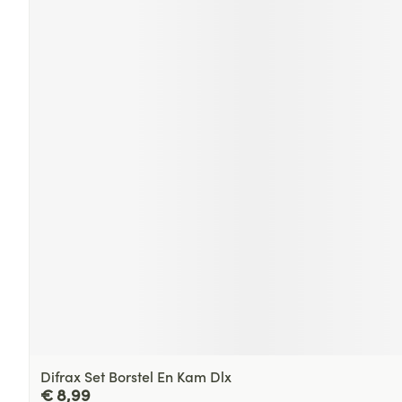
Difrax Set Borstel En Kam Dlx
€ 8,99