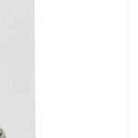
dig en grondig naspoelen.
an een warmtebron en niet in de zon.
rende
Parfums en
licht.
geurproducten
rachte veranderingen vervalt elke aansprakelijkheid.
CBD