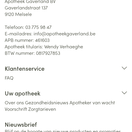
Apotheek Gaverland BV
Gaverlandstraat 137
9120
Melsele
Telefoon:
03 775 98 47
E-mailadres:
info@
apotheekgaverland.be
APB nummer:
461603
Apotheek titularis:
Wendy Verhaeghe
BTW nummer:
0817927853
Klantenservice
FAQ
Uw apotheek
Over ons
Gezondheidsnieuws
Apotheker van wacht
Voorschrift
Zorgtarieven
Nieuwsbrief
Blijf op de hoogte van nieuwe producten en promoties